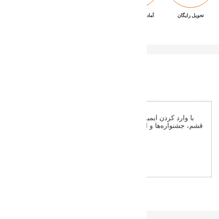
تحویل رایگان
آماده تحویل فوری
ضمانت بازگشت کالا
پشتیبانی ۷/۲۴
×
با وارد کردن ایمیل خود، از جدیدترین تخفیف‌ها، محصولات خاص
قشم، جشنواره‌ها و اخبار مهم دیجی‌قشمی مطلع شوید. فرصت‌های
استثنایی خرید را از دست ندهید!
اشتراک
Do not show this popup again