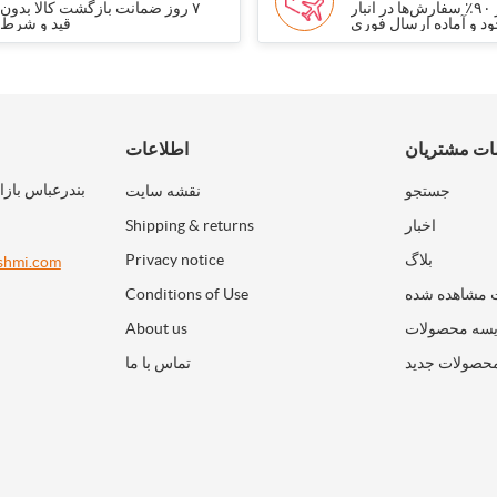
بیش از ۹۰٪ سفارش‌ها در انبار
۷ روز ضمانت بازگشت کالا بدون
د و آماده ارسال فوری
قید و شرط
ت مشتریان
اطلاعات
بندرعباس بازا
جستجو
نقشه سایت
اخبار
Shipping & returns
بلاگ
Privacy notice
shmi.com
 مشاهده شده
Conditions of Use
سه محصولات
About us
حصولات جدید
تماس با ما