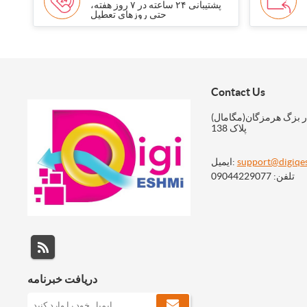
پشتیبانی ۲۴ ساعته در ۷ روز هفته،
حتی روزهای تعطیل
Contact Us
ر بزگ هرمزگان(مگامال)
پلاک 138
support@digiqe
ایمیل:
تلفن: 09044229077
دریافت خبرنامه