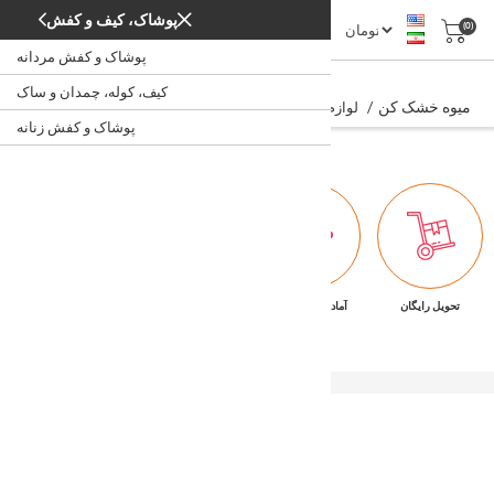
پوشاک، کیف و کفش
(0)
پوشاک و کفش مردانه
میوه خشک کن
کیف، کوله، چمدان و ساک
میوه خشک کن
/
/
/
/
لوازم برقی پخت و پز
آشپزخانه
لوازم خانگی
خانه
پوشاک و کفش زنانه
تحویل رایگان
آماده تحویل فوری
ضمانت بازگشت کالا
پشتیبانی ۷/۲۴