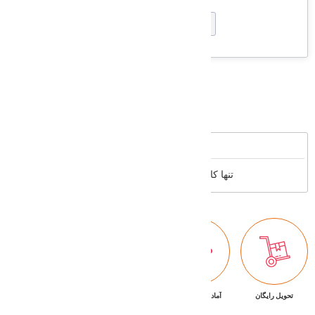
Supported cards
Reviews
تنها کاربران عضو می توانند بررسی خود را بنویسند
تحویل رایگان
آماده تحویل فوری
ضمانت بازگشت کالا
پشتیبانی ۷/۲۴