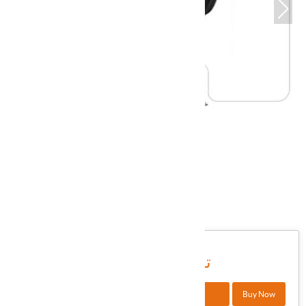
DWHXI-119
شناسه کالا در انبار:
6,600,000 تومان
+
Buy Now
افزودن به سبد خرید
-