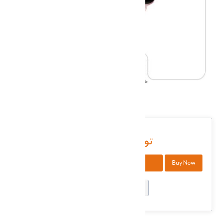
DWHXI-138
شناسه کالا در انبار:
15,780,000 تومان
+
Buy Now
افزودن به سبد خرید
-