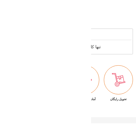
Supported cards
Reviews
تنها کاربران عضو می توانند بررسی خود را بنویسند
تحویل رایگان
آماده تحویل فوری
ضمانت بازگشت کالا
پشتیبانی ۷/۲۴