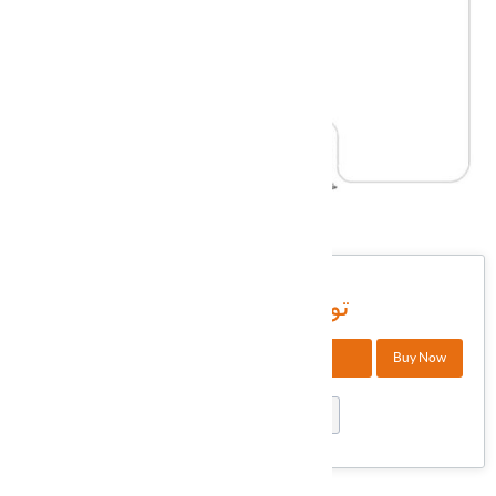
DWHXI-134
شناسه کالا در انبار:
21,300,000 تومان
+
Buy Now
افزودن به سبد خرید
-