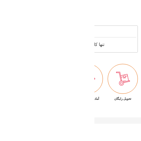
Supported cards
Reviews
تنها کاربران عضو می توانند بررسی خود را بنویسند
تحویل رایگان
آماده تحویل فوری
ضمانت بازگشت کالا
پشتیبانی ۷/۲۴