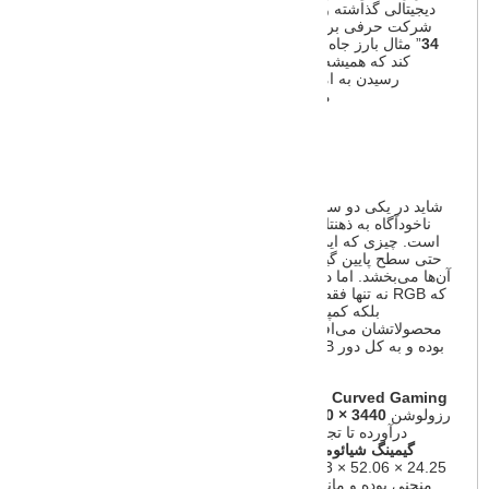
دیجیتالی گذاشته و حالا در هر دسته بندی که فکرش را بکنید، این
شرکت حرفی برای گفتن دارد.
Mi Curved Gaming Monitor
34
” مثال بارز جاه طلبی این غول چینی دنیای دیجیتال بوده تا ثابت
کند که همیشه قربانی کردن اقتصادی بودن یک محصول برای
رسیدن به امکانات و کیفیت بالا راه حل درستی نبوده، بلکه
می‌توان این دو را در کنار هم به موازات داشت.
طراحی و ظاهر
شاید در یکی دو سال اخیر با شنیدن واژه “
گیمینگ
” اولین چیزی که
ناخودآگاه به ذهنتان خطور می‌کند، چراغ های رنگین کمانی RGB
است. چیزی که این روزها در انواع و اقسام محصولات حرفه‌ای و
حتی سطح پایین گیمینگ دیده شده که جلوه‌ای رنگارنگ و خاص به
آن‌ها می‌بخشد. اما در مقایسه دو کالا مختلف با هم متوجه می‌شوید
که RGB نه تنها فقط جنبه ظاهری داشته و در کارایی تأثیری ندارد،
بلکه کمپانی ها هزینه های گزافی برای همین چراغ ها به
محصولاتشان می‌افزایند.
شیائومی
هم از این مسئله به خوبی آگاه
بوده و به کل دور RGB را خط کشیده تا تجربه‌ای خالص از گیمینگ
را با قیمتی معقول به کاربر هدیه دهد.
Mi Curved Gaming
یک مانیتور
Ultrawide
34 اینچی بوده که با
رزولوشن
1440 × 3440
p
تصاویری با کیفیتی بی‌نظیر را به حرکت
درآورده تا تجربه‌ای ناب در انتظار کاربر باشد.
مانیتور منحنی
گیمینگ شیائومی Mi Curved Gaming Monitor 34
به ابعاد
24.25 × 52.06 × 81.03 سانتی متر می‌باشد. طراحی این مانیتور
منحنی بوده و مانند دیگر محصولات شیائومی بدنه‌ای ظریف، یک