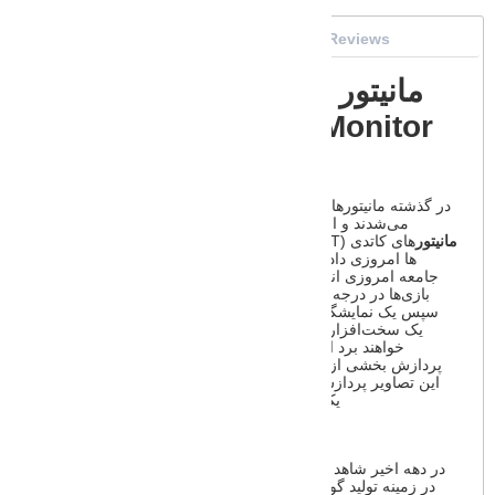
Full Description
Specifications
Reviews
مانیتور منحنی گیمینگ شیائومی
Mi Curved Gaming Monitor
34
در گذشته مانیتورها فقط به عنوان ورژن کوچک‌تر
تلویزیون
‌ها تلقی
می‌شدند و از اهمیت خاصی برخوردار نبودند. به مرور زمان
مانیتور
های کاتدی (CRT) جای خود را به LCD ها و در ادامه به LED
ها امروزی دادند. یکی از تفریحات مهم و بسیار لذت بخش در
جامعه امروزی انجام بازی‌های کامپیوتری است؛ برای اجرای این
بازی‌ها در درجه اول نیاز به یک سخت‌افزار پردازشی مناسب و
سپس یک نمایشگر داریم. اغلب افراد تصور می‌کنند که با داشتن
یک سخت‌افزار قدرتمند و گران قیمت از بازی‌ها نهایت لذت را
خواهند برد اما در واقع چنین نیست؛ بلکه سخت افزار فقط
پردازش بخشی از روند اجرای روان بازی‌ها است. ما نیاز داریم تا
این تصاویر پردازش شده را مشاهده کنیم و این امر بدون داشتن
یک نمایشگر (مانیتور) مناسب ممکن نخواهد شد.
در دهه اخیر شاهد آن بودیم که شرکت
شیائومی
پس موفقیت‌اش
در زمینه تولید گوشی های هوشمند، پا را فراتر از این محصولات