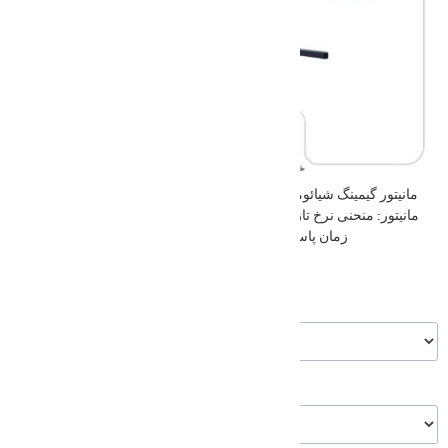
مانیتور گیمینگ شیائومی 34 اینچ سایز صفحه نمایش : 34 اینچ نوع طراحی
مانیتور: منحنی نرخ تازه سازی : 144 هرتز رزولوشن : 1440 × 3440 مدت
زمان پاسخ گویی : 4 میلی ثانیه ای قدرت روشنایی : 300 نیت
DTVXI-111
شناسه کالا در انبار:
*
ورژن
*
گارانتی