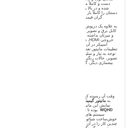
دست و کاملاً مینیمال دارد. مانیتور بر روی یک پایه فلزی نصب
شده و در بالا و پایین کردن ارتفاع، و چرخش به چپ و راست
دستتان را کاملاً باز می‌گذارد چون بسیاری از مانیتورهای حرفه‌ای و
گران قیمت‌تر این امکانات ساده را از کاربر دریغ می‌کنند.
به علاوه یک درپوش فلزی آهنربایی برای پایه در نظر گرفته شده تا
کابل برق و تصویر در آن مخفی شود تا جلوه بدی در مقابل مانیتور
و میزتان نداشته باشد. در پشت مانیتور دکمه پاور و تنظیمات، دو
خروجی HDMI، دو خروجی Display Port و همچنین به دلیل نبود
اسپیکر در آن یک خروجی صدا نیز قرار گرفته است. منوهای
تنظیمات مانیتور تعداد زیادی تنظیمات در اختیار کاربر قرار داده تا با
توجه به نیاز و سلیقه خود آن را تغییر دهد. تنظیمات از قبیل نسبت
تصویر، حالات رنگی، زمان پاسخ دهی، کنتراست، روشنایی و تعداد
بیشماری دیگر، گوشه‌ای از ویژگی عظیم سفارشی سازی کردن
تصویر در
مانیتور گیمینگ شیائومی
است.
امکانات و کارایی
وقت آن رسیده که با سیستم‌های چند مانیتوره خداحافظی کرده و
به
مانیتور گیمینگ
Xiaomi Ultrawide
خوش‌آمد بگویید. صفحه
نمایش این مانیتور منحنی 34 اینچ با
رزولوشن
1440 × 3440
p
WQHD
بوده تا برای همیشه شرّ قاب مزاحم اطراف مانیتور در
سیستم های چند مانیتوره را از سر شما کم کند. این مانیتور
خوش‌ساخت شیائومی نسبت تصویر عریض 21 به 9 داشته تا بتوان
چندین کار را در آن واحد با هم انجام داد. پس تا این جای کار نه تنها
مخصوص گیمینگ بوده، بلکه برای کسانی که برنامه نویسی و یا