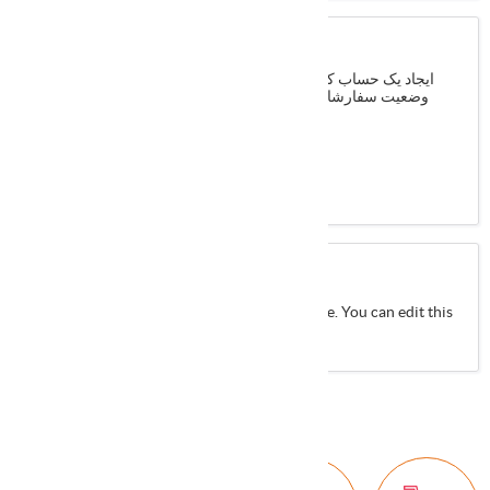
مشتری جدید
ایجاد یک حساب کاربری در نرم افزار شما قادر خواهید بود سریعتر،
وضعیت سفارشات خود را بروزرسانی و در سابقه حساب خود نگه
دارید
ثبت نام
About login / registration
Put your login / registration information here. You can edit this
in the admin site.