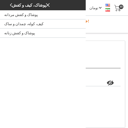
پوشاک، کیف و کفش
(0)
پوشاک و کفش مردانه
خوش آمدید، لطفا ثبت نام کنید!
کیف، کوله، چمدان و ساک
ورود
/
خانه
پوشاک و کفش زنانه
اعضاء فروشگاه
ایمیل:
کلمه عبور:
مرا به خاطر بسپار؟
رمز خود را فراموش کرده اید؟
ورود به سیستم