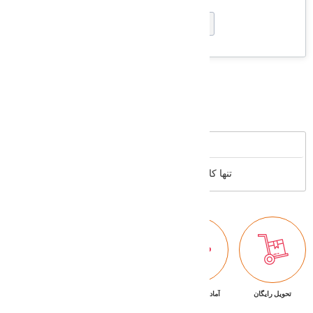
Supported cards
Reviews
تنها کاربران عضو می توانند بررسی خود را بنویسند
تحویل رایگان
آماده تحویل فوری
ضمانت بازگشت کالا
پشتیبانی ۷/۲۴