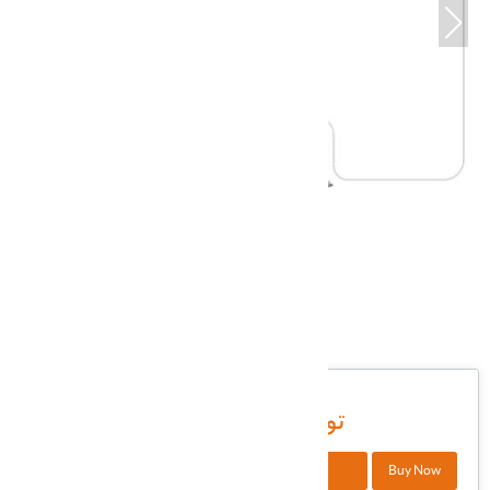
DSMXI-158
شناسه کالا در انبار:
16,200,000 تومان
+
Buy Now
افزودن به سبد خرید
-