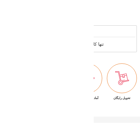
Supported cards
Reviews
تنها کاربران عضو می توانند بررسی خود را بنویسند
تحویل رایگان
آماده تحویل فوری
ضمانت بازگشت کالا
پشتیبانی ۷/۲۴