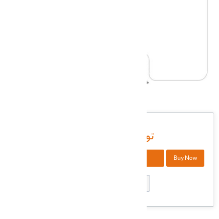
DHAXI-135
شناسه کالا در انبار:
18,000,000 تومان
+
Buy Now
افزودن به سبد خرید
-