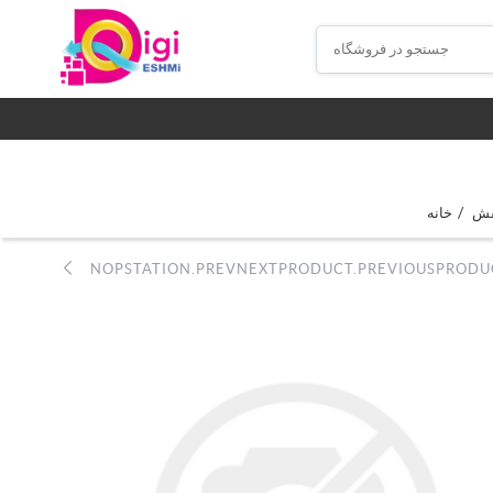
/
فش
خانه
NOPSTATION.PREVNEXTPRODUCT.PREVIOUSPRODU