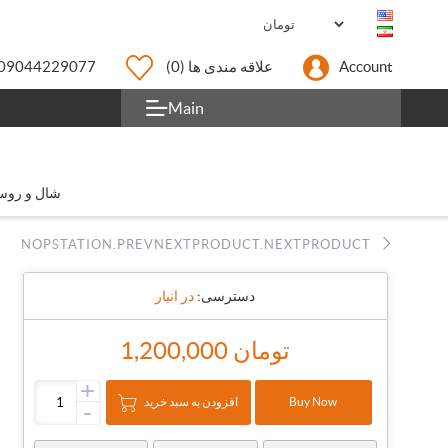
Account
علاقه مندی ها
(0)
09044229077
Main
شال و روس
NOPSTATION.PREVNEXTPRODUCT.NEXTPRODUCT
دسترسی:
در انبار
1,200,000 تومان
+
افزودن به سبد خرید
Buy Now
-