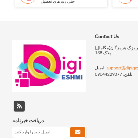
حتی روزهای تعطیل
Contact Us
ر بزگ هرمزگان(مگامال)
پلاک 138
support@digiqe
ایمیل:
تلفن: 09044229077
دریافت خبرنامه